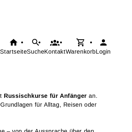
Startseite
Suche
Kontakt
Warenkorb
Login
et
Russischkurse für Anfänger
an.
Grundlagen für Alltag, Reisen oder
che – von der Aussprache über den