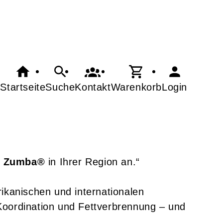
Startseite
Suche
Kontakt
Warenkorb
Login
t
Zumba
®
in Ihrer Region an.“
rikanischen und internationalen
Koordination und Fettverbrennung – und