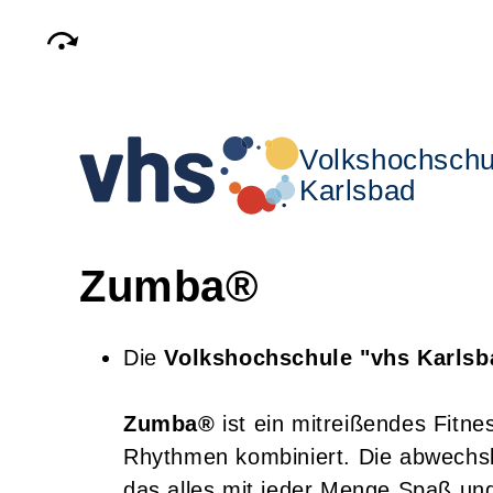
Volkshochschu
Karlsbad
Zumba®
Die
Volkshochschule "vhs Karlsb
Zumba®
ist ein mitreißendes Fitn
Rhythmen kombiniert. Die abwechsl
das alles mit jeder Menge Spaß un