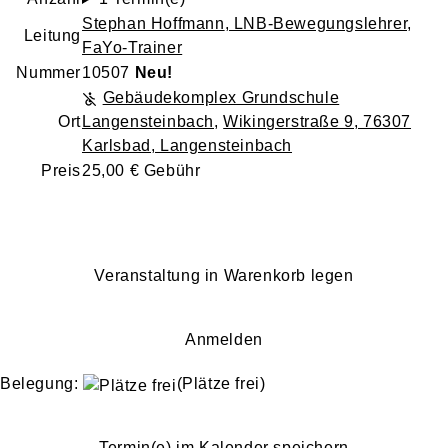
Stephan Hoffmann
, LNB-Bewegungslehrer,
Leitung
FaYo-Trainer
Nummer
10507
Neu!
Gebäudekomplex Grundschule
Ort
Langensteinbach
,
Wikingerstraße 9, 76307
Karlsbad, Langensteinbach
Preis
25,00 € Gebühr
Veranstaltung in Warenkorb legen
Anmelden
Belegung:
(Plätze frei)
Termin(e) im Kalender speichern