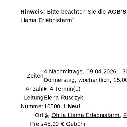
Hinweis:
Bitte beachten Sie die
AGB'
Llama Erlebnisfarm"
4 Nachmittage, 09.04.2026 - 3
Zeiten
Donnerstag, wöchentlich, 15:00
Anzahl
4 Termin(e)
Leitung
Elena Rusczyk
Nummer
10500-1
Neu!
Ort
Oh la Llama Erlebnisfarm
,
F
Preis
45,00 € Gebühr